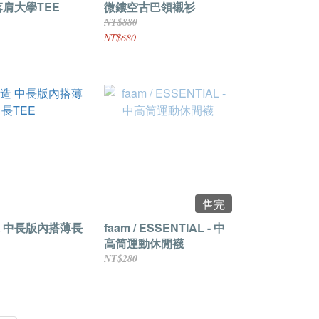
落肩大學TEE
微鏤空古巴領襯衫
NT$880
NT$680
售完
 中長版內搭薄長
faam / ESSENTIAL - 中
高筒運動休閒襪
NT$280