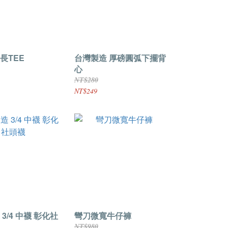
長TEE
台灣製造 厚磅圓弧下擺背
心
NT$280
NT$249
3/4 中襪 彰化社
彎刀微寬牛仔褲
NT$980