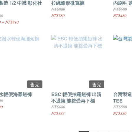
造 1/2 中襪 彰化社
拉繩錐形微寬褲
內刷毛 
NT$880
NT$680
00
NT$780
NT$480
 ~ NT$810
售完
售完
水輕便海灘短褲
ESC 輕便抽繩短褲 出清
台灣製造
不退換 能接受再下標
TEE
80
80
NT$680
NT$580
NT$333
NT$330