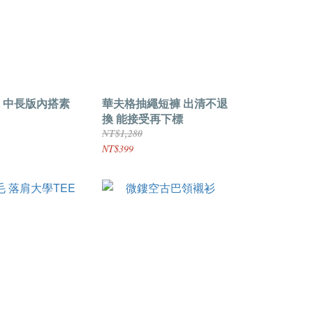
 中長版內搭素
華夫格抽繩短褲 出清不退
換 能接受再下標
NT$1,280
NT$399