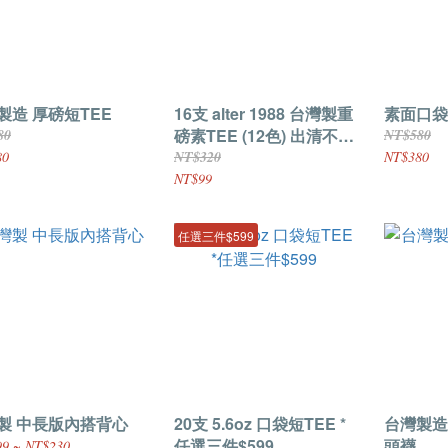
製造 厚磅短TEE
16支 alter 1988 台灣製重
素面口袋
磅素TEE (12色) 出清不退
80
NT$580
換 能接受再下標
80
NT$320
NT$380
NT$99
任選三件$599
製 中長版內搭背心
20支 5.6oz 口袋短TEE *
台灣製造 
任選三件$599
頭襪
9 ~ NT$230