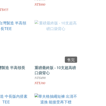
NT$880
T$855
售完
台灣製造 半高領長
重磅最終版 - 10支超高磅
口袋背心
NT$490
NT$380