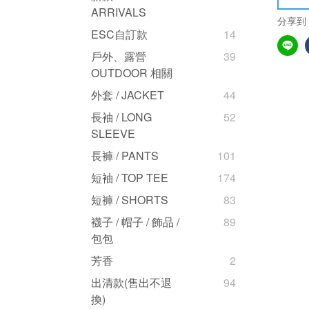
ARRIVALS
分享到
ESC自訂款
14
戶外、露營
39
OUTDOOR 相關
外套 / JACKET
44
長袖 / LONG
52
SLEEVE
長褲 / PANTS
101
短袖 / TOP TEE
174
短褲 / SHORTS
83
襪子 / 帽子 / 飾品 /
89
包包
芳香
2
出清款(售出不退
94
換)