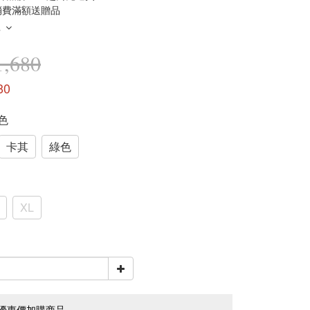
消費滿額送贈品
多
,680
80
黑色
卡其
綠色
XL
優惠價加購商品