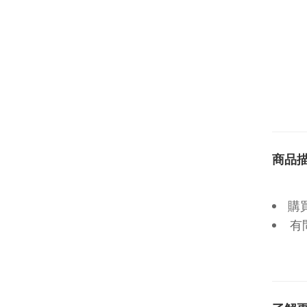
商品
購
有