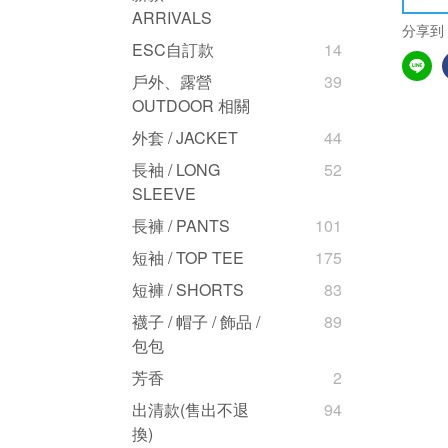
ARRIVALS
分享到
ESC自訂款
14
戶外、露營
39
OUTDOOR 相關
外套 / JACKET
44
長袖 / LONG
52
SLEEVE
長褲 / PANTS
101
短袖 / TOP TEE
175
短褲 / SHORTS
83
襪子 / 帽子 / 飾品 /
89
包包
芳香
2
出清款(售出不退
94
換)