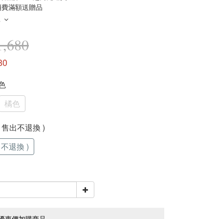
消費滿額送贈品
多
,680
80
灰色
橘色
 ( 售出不退換 )
出不退換 )
優惠價加購商品