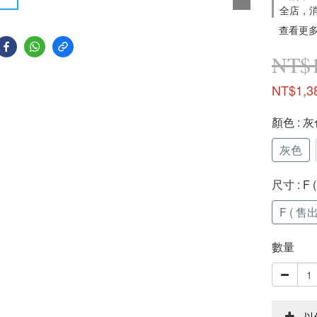
全店，
查看更
NT$1
NT$1,3
顏色
: 
灰色
尺寸
: F
F ( 售
數量
以