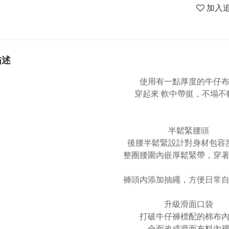
加入
描述
使用有一點厚度的牛仔
穿起來 軟中帶挺，不塌不
半鬆緊腰頭
後腰半鬆緊設計對身材包容
整圈腰圍內嵌厚鬆緊帶，穿
褲頭內添加抽繩，方便日常
升級滑面口袋
打破牛仔褲標配的棉布
全面改成滑面布料內