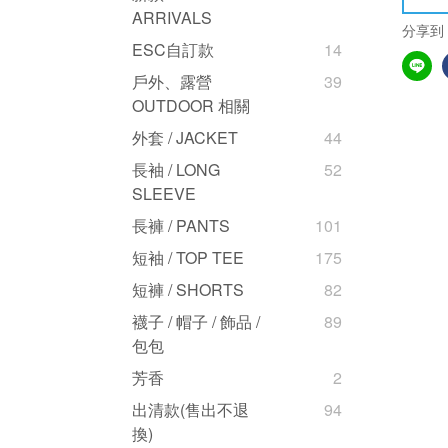
ARRIVALS
分享到
ESC自訂款
14
戶外、露營
39
OUTDOOR 相關
外套 / JACKET
44
長袖 / LONG
52
SLEEVE
長褲 / PANTS
101
短袖 / TOP TEE
175
短褲 / SHORTS
82
襪子 / 帽子 / 飾品 /
89
包包
芳香
2
出清款(售出不退
94
換)