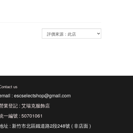
Contact us
email : escselectshop@gmail.com
營業登記 : 艾瑞克服飾店
統一編號 : 50701061
地址 : 新竹市北區鐵道路2段248號 ( 非店面 )