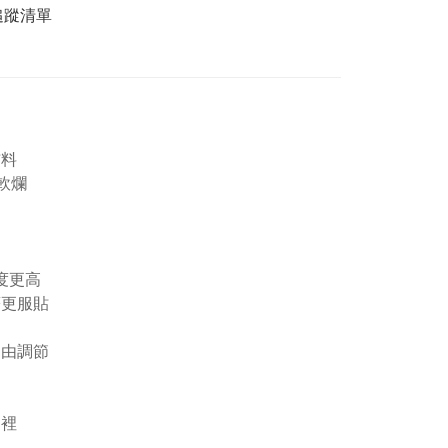
追蹤清單
布料
軟爛
度更高
著更服貼
自由調節
內裡
裡