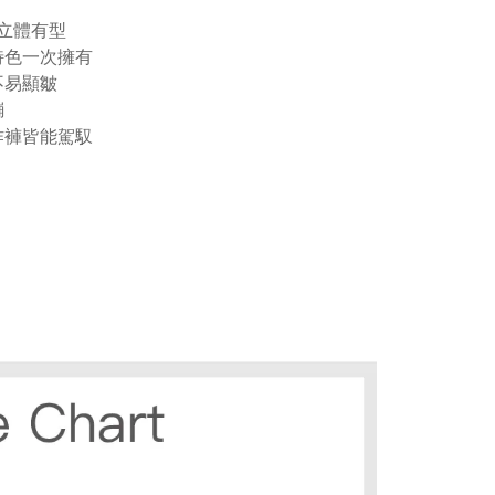
更立體有型
覺特色一次擁有
不易顯皺
繃
工作褲皆能駕馭