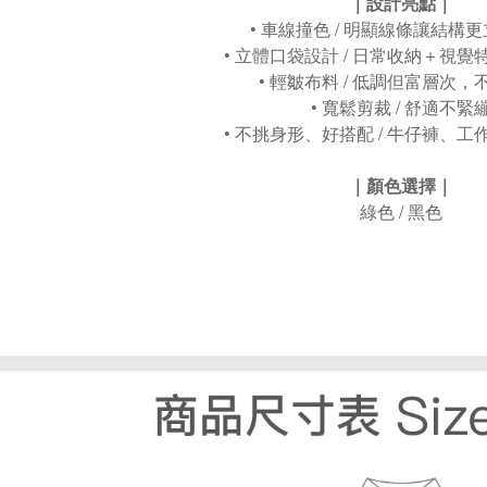
｜設計亮點｜
• 車線撞色 / 明顯線條讓結構
• 立體口袋設計 / 日常收納＋視
• 輕皺布料 / 低調但富層次，
• 寬鬆剪裁 / 舒適不緊
• 不挑身形、好搭配 / 牛仔褲、
｜顏色選擇｜
綠色 / 黑色