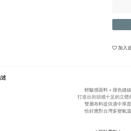
加入
描述
輕皺感面料＋撞色縫
打造出街頭感十足的立體
雙層布料提供適中厚
恰好應對台灣多變氣