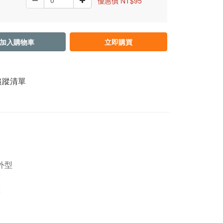
優惠價 NT$95
加入購物車
立即購買
追蹤清單
線
外型
度
溫