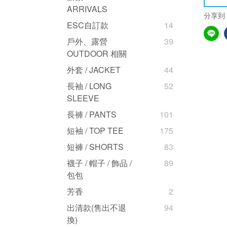
ARRIVALS
分享到
ESC自訂款
14
戶外、露營
39
OUTDOOR 相關
外套 / JACKET
44
長袖 / LONG
52
SLEEVE
長褲 / PANTS
101
短袖 / TOP TEE
175
短褲 / SHORTS
83
襪子 / 帽子 / 飾品 /
89
包包
芳香
2
出清款(售出不退
94
換)