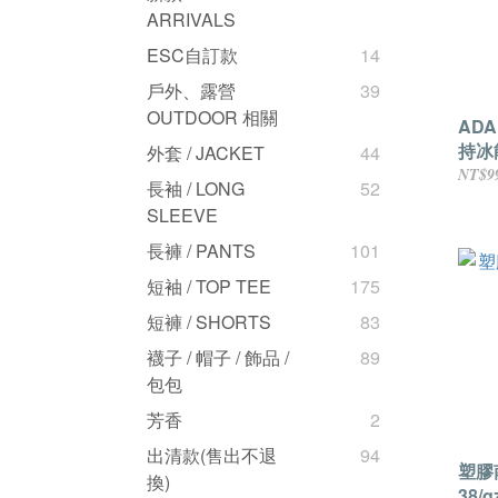
ARRIVALS
ESC自訂款
14
戶外、露營
39
OUTDOOR 相關
ADA
持冰
外套 / JACKET
44
NT$9
長袖 / LONG
52
SLEEVE
長褲 / PANTS
101
短袖 / TOP TEE
175
短褲 / SHORTS
83
襪子 / 帽子 / 飾品 /
89
包包
芳香
2
出清款(售出不退
94
塑膠
換)
38/g