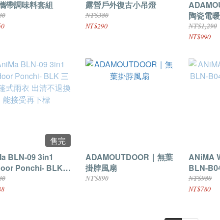
攜帶調味料套組
露營戶外復古小吊燈
ADAMO
陶瓷電暖
80
NT$380
50
NT$290
NT$1,290
NT$990
售完
a BLN-09 3in1
ADAMOUTDOOR｜無葉
ANiMA 
oor Ponchi- BLK
掛脖風扇
BLN-B04
斗篷式雨衣 出清不退
Top - B
80
NT$890
NT$980
能接受再下標
88
NT$780