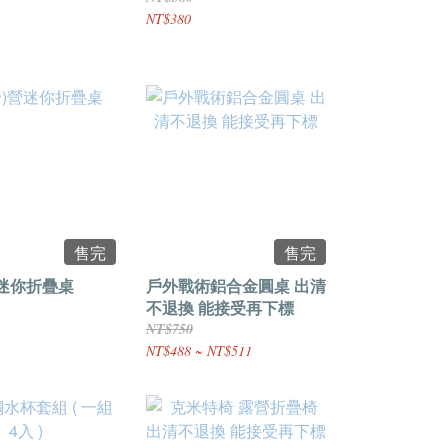
NT$380
售完
售完
營迷你折疊桌
戶外戰術鋁合金圓桌 出清
不退換 能接受再下標
NT$750
NT$488 ~ NT$511