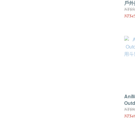
戶外
NT$5
NT$4
AniM
Outd
三用
NT$9
換 
NT$4