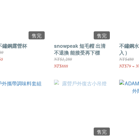
售完
售完
4不鏽鋼露營杯
snowpeak 短毛帽 出清
不鏽鋼水杯
不退換 能接受再下標
入 )
80
50
NT$1,280
NT$480
NT$888
NT$79 ~ N
售完