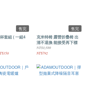
售完
售完
套組 ( 一組4
克米特椅 露營折疊椅 出
清不退換 能接受再下標
NT$1,580
T$350
NT$792