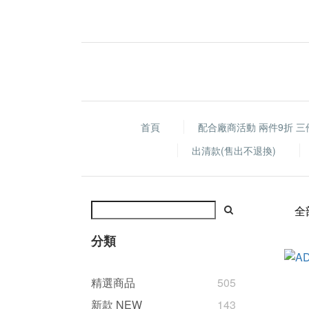
首頁
配合廠商活動 兩件9折 三
出清款(售出不退換)
全
分類
精選商品
505
新款 NEW
143