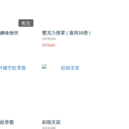
售完
鋼食物夾
壓克力燈罩 ( 適用38燈 )
NT$550
NT$480
蚊香盤
鋁箱支架
NT$580