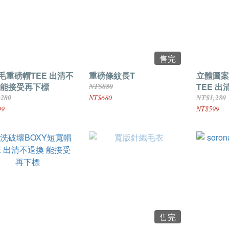
售完
毛重磅帽TEE 出清不
重磅條紋長T
立體圖案b
 能接受再下標
TEE 
NT$880
再下標
,280
NT$680
NT$1,280
99
NT$599
售完