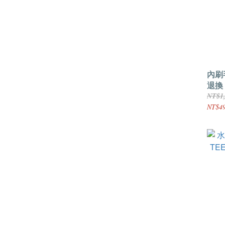
內刷
退換
NT$1
NT$4