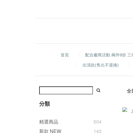
首頁
配合廠商活動 兩件9折 三
出清款(售出不退換)
全
分類
精選商品
504
新款 NEW
143