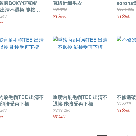
破壞BOXY短寬帽
寬版針織毛衣
soron
E 出清不退換 能接受
NT$980
NT$1,280
標
,280
NT$880
NT$880
99
刷毛帽TEE 出清不
重磅內刷毛帽TEE 出清不
不修邊破
 能接受再下標
退換 能接受再下標
NT$880
,280
NT$1,280
NT$580
80
NT$480