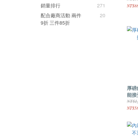
銷量排行
271
NT$8
配合廠商活動 兩件
20
9折 三件85折
厚磅
能接
NT$1
NT$5