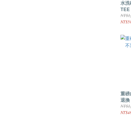
水洗
TE
再下
NT$1
NT$5
重磅內
退換
NT$1
NT$4