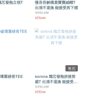
a熾芯發熱立領T
慢吞吞解構鹿寶寶絨帽T
出清不退換 能接受再下標
NT$1,180
NT$480
售完
壞重磅長TEE
sorona 熾芯發熱拼接剪
裁T 出清不退換 能接受再
下標
NT$1,180
NT$566