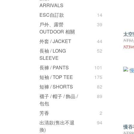
ARRIVALS
ESC自訂款
14
戶外、露營
39
OUTDOOR 相關
太空
NT$1
外套 / JACKET
44
NT$9
長袖 / LONG
52
SLEEVE
長褲 / PANTS
101
短袖 / TOP TEE
175
短褲 / SHORTS
82
襪子 / 帽子 / 飾品 /
89
包包
芳香
2
出清款(售出不退
94
慢吞
換)
NT$9